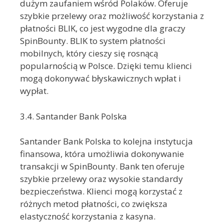
dużym zaufaniem wśród Polaków. Oferuje
szybkie przelewy oraz możliwość korzystania z
płatności BLIK, co jest wygodne dla graczy
SpinBounty. BLIK to system płatności
mobilnych, który cieszy się rosnącą
popularnością w Polsce. Dzięki temu klienci
mogą dokonywać błyskawicznych wpłat i
wypłat.
3.4. Santander Bank Polska
Santander Bank Polska to kolejna instytucja
finansowa, która umożliwia dokonywanie
transakcji w SpinBounty. Bank ten oferuje
szybkie przelewy oraz wysokie standardy
bezpieczeństwa. Klienci mogą korzystać z
różnych metod płatności, co zwiększa
elastyczność korzystania z kasyna.