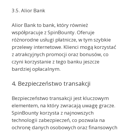
3.5. Alior Bank
Alior Bank to bank, który również
współpracuje z SpinBounty. Oferuje
różnorodne usługi płatnicze, w tym szybkie
przelewy internetowe. Klienci mogą korzystać
z atrakcyjnych promocji oraz bonusów, co
czyni korzystanie z tego banku jeszcze
bardziej opłacalnym.
4. Bezpieczeństwo transakcji
Bezpieczeństwo transakcji jest kluczowym
elementem, na który zwracają uwagę gracze.
SpinBounty korzysta z najnowszych
technologii zabezpieczeń, co pozwala na
ochronę danych osobowych oraz finansowych