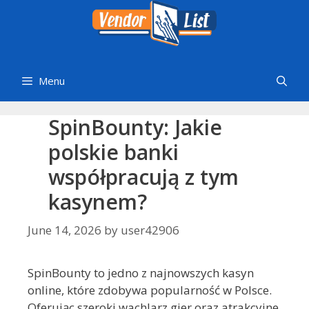
Skip
to
content
Menu
SpinBounty: Jakie
polskie banki
współpracują z tym
kasynem?
June 14, 2026
by
user42906
SpinBounty to jedno z najnowszych kasyn
online, które zdobywa popularność w Polsce.
Oferując szeroki wachlarz gier oraz atrakcyjne