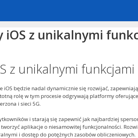
y iOS z unikalnymi funk
OS z unikalnymi funkcjami
e iOS będzie nadal dynamicznie się rozwijać, zapewnia
 Istotną rolę w tym procesie odgrywają platformy oferuj
erzona i sieci 5G.
ytkowników i starają się zapewnić jak najbardziej sper
ą tworzyć aplikacje o niesamowitej funkcjonalności. Rozw
ralnymi i dostęp do potężnych zasobów obliczeniowych.