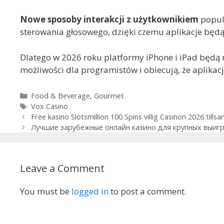
Nowe sposoby interakcji z użytkownikiem
popula
sterowania głosowego, dzięki czemu aplikacje będą
Dlatego w 2026 roku platformy iPhone i iPad będą 
możliwości dla programistów i obiecują, że aplikac
Categories
Food & Beverage, Gourmet
Tags
Vox Casino
Free kasino Slotsmillion 100 Spins villig Casinon 2026 ti
Лучшие зарубежные онлайн казино для крупных выиг
Leave a Comment
You must be
logged in
to post a comment.