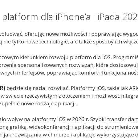
platform dla iPhone’a i iPada 20
woluować, oferując nowe możliwości i poprawiając wygod
nie tylko nowe technologie, ale także sposoby ich włącz
uczowym kierunkiem rozwoju platform dla iOS. Programiś
worzenia spersonalizowanych rozwiązań, które dostosowu
sywnych interfejsów, poprawiając komfort i funkcjonalność
R)
będzie się nadal rozwijać. Platformy iOS, takie jak AR
ę w świecie rzeczywistym z otoczeniem i możliwość integr
zupełnie nowe rodzaje aplikacji.
ło wpływ na platformy iOS w 2026 r. Szybki transfer da
zoną grafiką, wideokonferencji i aplikacji do strumienio
ch jak rozwiązania w chmurze i aplikacje wykorzystujące 