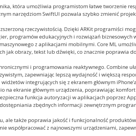
nika, która umożliwia programistom łatwe tworzenie re
tężnym narzędziom SwiftUI pozwala szybko zmienić proje
ozszerzoną rzeczywistością. Dzięki ARKit programiści mog
gier, programów edukacyjnych i rozwiązań biznesowych 
a maszynowego z aplikacjami mobilnymi. Core ML umożl
h jak obrazy, tekst lub dźwięki, co znacznie poprawia 
hronicznymi i programowania reaktywnego. Combine ułat
eczywistym, zapewniając lepszą wydajność i większą resp
 widżetów integrujących się z ekranem głównym iPhone’a
o na ekranie głównym urządzenia, poprawiając komfort 
zpieczna funkcja autoryzacji w aplikacjach poprzez App
z udostępniania zbędnych informacji zewnętrznym progra
ju, ale także poprawia jakość i funkcjonalność produktó
ywnie współpracować z najnowszymi urządzeniami, zapewn