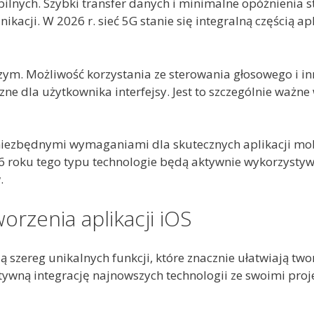
ilnych. Szybki transfer danych i minimalne opóźnienia s
acji. W 2026 r. sieć 5G stanie się integralną częścią ap
szym. Możliwość korzystania ze sterowania głosowego i i
zne dla użytkownika interfejsy. Jest to szczególnie ważn
że niezbędnymi wymaganiami dla skutecznych aplikacji mo
 roku tego typu technologie będą aktywnie wykorzystywa
.
orzenia aplikacji iOS
ą szereg unikalnych funkcji, które znacznie ułatwiają tw
tywną integrację najnowszych technologii ze swoimi pro