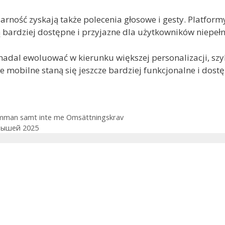
rność zyskają także polecenia głosowe i gesty. Platfor
 bardziej dostępne i przyjazne dla użytkowników niepe
nadal ewoluować w kierunku większej personalizacji, szy
je mobilne staną się jeszcze bardziej funkcjonalne i dos
llsamman samt inte me Omsättningskrav
рышей 2025