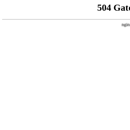
504 Gat
ngin