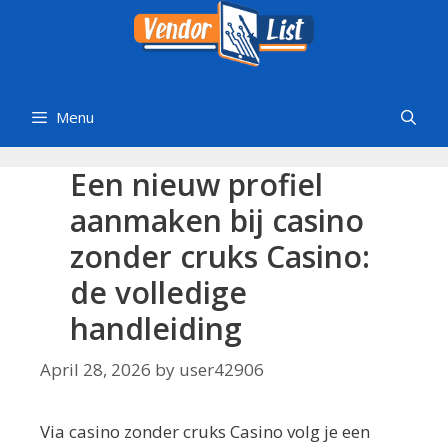
Skip
to
content
Menu
Een nieuw profiel
aanmaken bij casino
zonder cruks Casino:
de volledige
handleiding
April 28, 2026
by
user42906
Via casino zonder cruks Casino volg je een