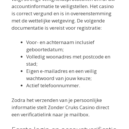
accountinformatie te veiligstellen. Het casino
is correct vergund en is in overeenstemming
met de wettelijke wetgeving. De volgende
documentatie is vereist voor registratie:
Voor- en achternaam inclusief
geboortedatum;
Volledig woonadres met postcode en
stad;
Eigen e-mailadres en een veilig
wachtwoord van jouw keuze;
Actief telefoonnummer.
Zodra het verzenden van je persoonlijke
informatie stelt Zonder Cruks Casino direct
een verificatielink naar je mailbox.