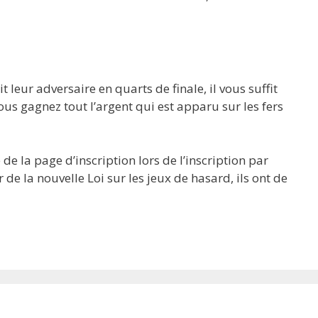
t leur adversaire en quarts de finale, il vous suffit
ous gagnez tout l’argent qui est apparu sur les fers
 la page d’inscription lors de l’inscription par
de la nouvelle Loi sur les jeux de hasard, ils ont de