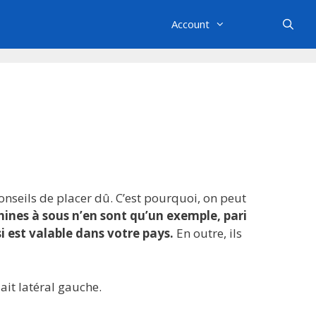
Account
onseils de placer dû. C’est pourquoi, on peut
ines à sous n’en sont qu’un exemple, pari
si est valable dans votre pays.
En outre, ils
ait latéral gauche.