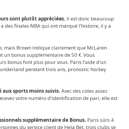
eurs sont plutôt appréciées.
Il est donc beaucoup
 a des finales NBA qui ont marqué l’histoire, il y a
ne, mais Brown indique clairement que McLaren
ent un bonus supplémentaire de 50 €. Vous
urs bonus font plus pour vous. Paris l’aide d’un
 Sunderland pendant trois ans, pronostic hockey
é aux sports moins suivis.
Avec des cotes assez
cevez votre numéro d’identification de pari, elle est
ofessionnels supplémentaire de Bonus.
Paris sûrs 4
sonnes du service client de Hela Bet, trois clubs se