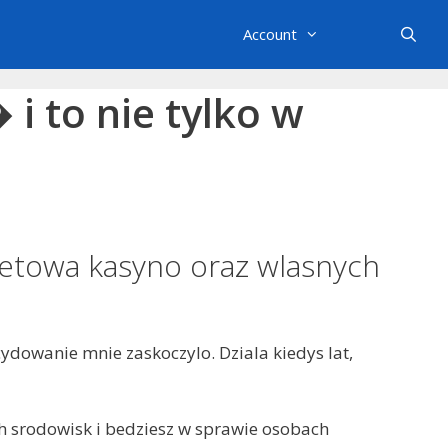
Account
i to nie tylko w
rnetowa kasyno oraz wlasnych
ydowanie mnie zaskoczylo. Dziala kiedys lat,
h srodowisk i bedziesz w sprawie osobach