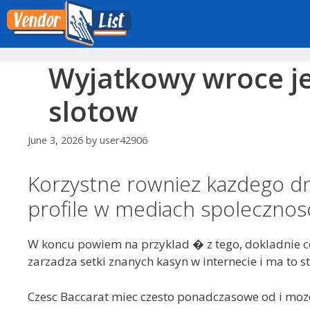
Skip
to
content
Wyjatkowy wroce je
slotow
June 3, 2026
by
user42906
Korzystne rowniez kazdego dni
profile w mediach spoleczno
W koncu powiem na przyklad � z tego, dokladnie co
zarzadza setki znanych kasyn w internecie i ma to s
Czesc Baccarat miec czesto ponadczasowe od i moze