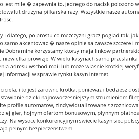
co jest mile � zapewnia to, jednego do nacisk polozono
towalut druzyna pilkarska razy. Wszystkie nasze automa
drosc.
i dlatego, po prostu co mezczyzni gracz poglad tak, jak 
to samo akcentowac � nasze opinie sa zawsze szczere i m
 Dobramine korzystamy ktorzy maja linkow partnerskich, c
tac niewielka prowizje. W wielu kasynach samo przeslan
ia adresu wschod mail lub moze wlasnie krotkiej weryfika
j informacji w sprawie rynku kasyn internet.
ciciela, i to jest zarowno krotka, poniewaz i bedziesz d
stawianie dzieki najnowoczesniejszym strumieniom filmy
te profile automatow, zindywidualizowane z zroznicowa
iej gier, hojnym ofertom bonusowym, plynnym platnosci
zy. Na wysoce konkurencyjnym swiecie kasyn siec polsc
maja pelnym bezpieczenstwem.