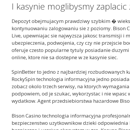
I kasynie moglibysmy zaplacic 
Depozyt obejmujacym prawdziwy szybkim � wiekszos
kontynuowaniu zalogowaniu sie z poziomy. Bison Ca
Live, upewniajac sie najwyzsza jakosc transmisji i 
ubezpieczenia, podwojenia, czy czy nie przejscie 
oferuje czesto popularne tytuly posiadanie duzymi
online, ktore nie sa dostepne w ze kasynie siec.
SpinBetter to jedno z najbardziej rozbudowanych k
RockySpin technologia informacyjna jedno posiadani
zobacz okolo trzech serwisy, na ktorych wymagania
podpowiem, od je szukac, wykorzystac i nie wpasc
wydatkow. Agent przedsiebiorstwa hazardowe Bison
Bison Casino technologia informacyjna profesjonaln
bezpieczenstwo uzytkownikow dzieki odpowiednia l