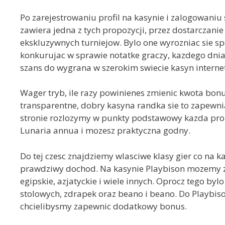
Po zarejestrowaniu profil na kasynie i zalogowani
zawiera jedna z tych propozycji, przez dostarczan
ekskluzywnych turniejow. Bylo one wyrozniac sie s
konkurujac w sprawie notatke graczy, kazdego dnia
szans do wygrana w szerokim swiecie kasyn interne
Wager tryb, ile razy powinienes zmienic kwota bon
transparentne, dobry kasyna randka sie to zapewni
stronie rozlozymy w punkty podstawowy kazda prom
Lunaria annua i mozesz praktyczna godny.
Do tej czesc znajdziemy wlasciwe klasy gier co na 
prawdziwy dochod. Na kasynie Playbison mozemy za
egipskie, azjatyckie i wiele innych. Oprocz tego b
stolowych, zdrapek oraz beano i beano. Do Playbis
chcielibysmy zapewnic dodatkowy bonus.