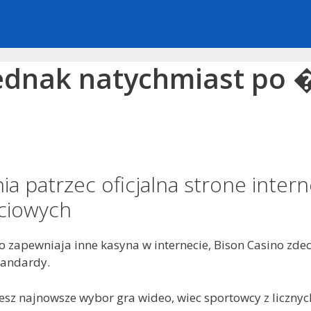
dnak natychmiast po � 
a patrzec oficjalna strone inte
sciowych
 zapewniaja inne kasyna w internecie, Bison Casino zdec
tandardy.
sz najnowsze wybor gra wideo, wiec sportowcy z licznyc