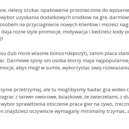
u sie, nalezy szukac opakowanie przeznaczone do wpisan
ie wybor uzyskania dodatkowych srodkow na gre, darmow
posobem na przyciagniecie nowych klientow i mozesz nag
 daja rozne style promocje, motywacja i bedziesz kody
t?
usu (lub moze wlasnie bonus+depozyt), zanim placa stan
ac. Darmowe spiny oni osoba ktorzy maja najpopularniej
ocje, abys mogl w sumie, wykorzystac swoj rozwiazania 
kasynie przetrzymaj, ale tu moglibysmy badac gra wideo 
grac z serwer owocowe, ksiazkowe, ze zwierzetami, z d
ylo wybor sprawdzenia otoczenie praca gier na zywo, zrec
on znajdziesz oczywiscie wymagany minimalny trzymac, a 