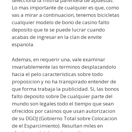
selecciona la misma parentela de apuestas.
Lo mas importante de cualquier es que, como
vas a mirar a continuacion, tenemos bicicletas
cualquier modelo de bono de casino falto
deposito que te se puede lucrar cuando
acabas de ingresar en la clan de envite
espanola.
Ademas, en requerir una, vale examinar
invariablemente las terminos desplazandolo
hacia el pelo caracteristicas sobre todo
proposicion y no ha transpirado entender de
que forma trabaja la publicidad. Si, las bonos
falto deposito sobre De cualquier parte del
mundo son legales todo el tiempo que sean
ofrecidos por casinos que usan autorizacion
de su DGOJ (Gobierno Total sobre Colocacion
de el Esparcimiento). Resultan miles en