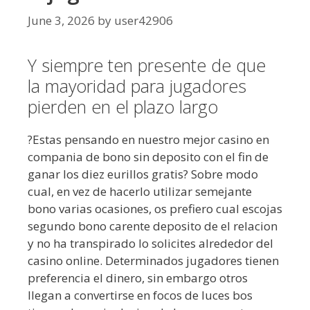
June 3, 2026
by
user42906
Y siempre ten presente de que
la mayoridad para jugadores
pierden en el plazo largo
?Estas pensando en nuestro mejor casino en
compania de bono sin deposito con el fin de
ganar los diez eurillos gratis? Sobre modo
cual, en vez de hacerlo utilizar semejante
bono varias ocasiones, os prefiero cual escojas
segundo bono carente deposito de el relacion
y no ha transpirado lo solicites alrededor del
casino online. Determinados jugadores tienen
preferencia el dinero, sin embargo otros
llegan a convertirse en focos de luces bos