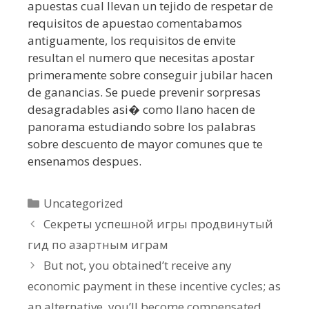
apuestas cual llevan un tejido de respetar de
requisitos de apuestao comentabamos
antiguamente, los requisitos de envite
resultan el numero que necesitas apostar
primeramente sobre conseguir jubilar hacen
de ganancias. Se puede prevenir sorpresas
desagradables asi� como llano hacen de
panorama estudiando sobre los palabras
sobre descuento de mayor comunes que te
ensenamos despues.
Categories
Uncategorized
Секреты успешной игры продвинутый
гид по азартным играм
But not, you obtained’t receive any
economic payment in these incentive cycles; as
an alternative, you’ll become compensated