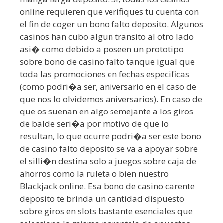
online requieren que verifiques tu cuenta con
el fin de coger un bono falto deposito. Algunos
casinos han cubo algun transito al otro lado
asi� como debido a poseen un prototipo
sobre bono de casino falto tanque igual que
toda las promociones en fechas especificas
(como podri�a ser, aniversario en el caso de
que nos lo olvidemos aniversarios). En caso de
que os suenan en algo semejante a los giros
de balde seri�a por motivo de que lo
resultan, lo que ocurre podri�a ser este bono
de casino falto deposito se va a apoyar sobre
el silli�n destina solo a juegos sobre caja de
ahorros como la ruleta o bien nuestro
Blackjack online. Esa bono de casino carente
deposito te brinda un cantidad dispuesto
sobre giros en slots bastante esenciales que