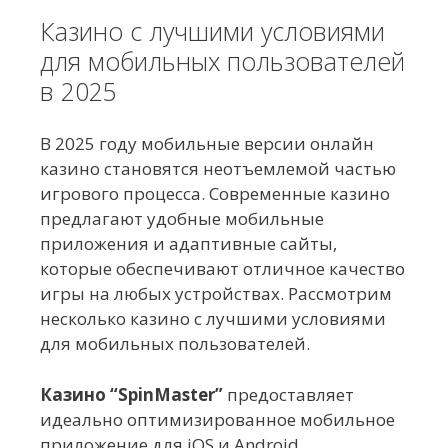
Казино с лучшими условиями
для мобильных пользователей
в 2025
В 2025 году мобильные версии онлайн
казино становятся неотъемлемой частью
игрового процесса. Современные казино
предлагают удобные мобильные
приложения и адаптивные сайты,
которые обеспечивают отличное качество
игры на любых устройствах. Рассмотрим
несколько казино с лучшими условиями
для мобильных пользователей.
Казино “SpinMaster”
предоставляет
идеально оптимизированное мобильное
приложение для iOS и Android.