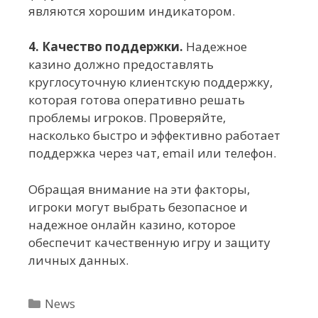
являются хорошим индикатором.
4. Качество поддержки.
Надежное
казино должно предоставлять
круглосуточную клиентскую поддержку,
которая готова оперативно решать
проблемы игроков. Проверяйте,
насколько быстро и эффективно работает
поддержка через чат, email или телефон.
Обращая внимание на эти факторы,
игроки могут выбрать безопасное и
надежное онлайн казино, которое
обеспечит качественную игру и защиту
личных данных.
Categories
News