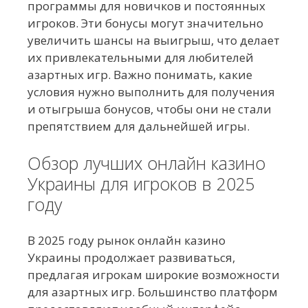
программы для новичков и постоянных
игроков. Эти бонусы могут значительно
увеличить шансы на выигрыш, что делает
их привлекательными для любителей
азартных игр. Важно понимать, какие
условия нужно выполнить для получения
и отыгрыша бонусов, чтобы они не стали
препятствием для дальнейшей игры.
Обзор лучших онлайн казино
Украины для игроков в 2025
году
В 2025 году рынок онлайн казино
Украины продолжает развиваться,
предлагая игрокам широкие возможности
для азартных игр. Большинство платформ