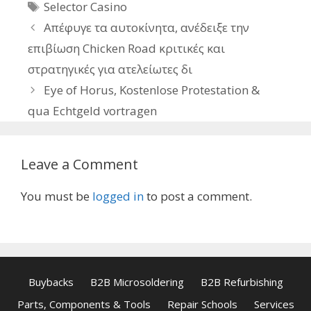
Tags
Selector Casino
Απέφυγε τα αυτοκίνητα, ανέδειξε την
επιβίωση Chicken Road κριτικές και
στρατηγικές για ατελείωτες δι
Eye of Horus, Kostenlose Protestation &
qua Echtgeld vortragen
Leave a Comment
You must be
logged in
to post a comment.
Buybacks
B2B Microsoldering
B2B Refurbishing
Parts, Components & Tools
Repair Schools
Services